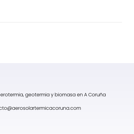
 aerotermia, geotermia y biomasa en A Coruña
cto@aerosolartermicacoruna.com