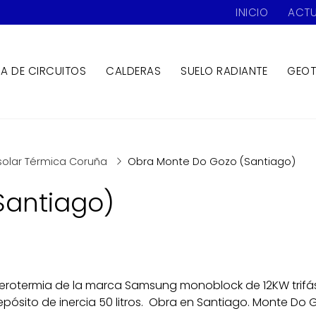
INICIO
ACTU
ZA DE CIRCUITOS
CALDERAS
SUELO RADIANTE
GEOT
osolar Térmica Coruña
Obra Monte Do Gozo (Santiago)
Santiago)
erotermia de la marca Samsung monoblock de 12KW trifá
epósito de inercia 50 litros. Obra en Santiago. Monte Do 