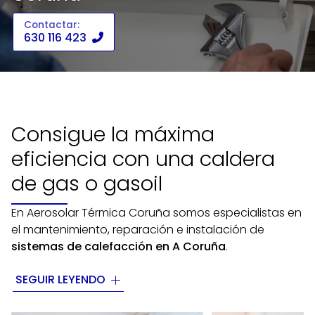
Contactar:
630 116 423
Consigue la máxima
eficiencia con una caldera
de gas o gasoil
En Aerosolar Térmica Coruña somos especialistas en
el mantenimiento, reparación e instalación de
sistemas de calefacción en A Coruña
.
Nuestro equipo de profesionales efectuará un
SEGUIR LEYENDO
estudio
pormenorizado de la vivienda. En él,
tenemos en cuenta los metros cuadrados a