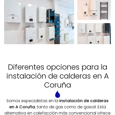
calentar, el tipo de aislamiento, el clima de la zona, la
dificultad de la instalación, el
presupuesto
del que
dispone el cliente... Garantizamos la máxima calidad
y los mejores acabados gracias a nuestra
experiencia en la
instalación de calderas en A
Coruña.
Diferentes opciones para la
instalación de calderas en A
Coruña
Somos especialistas en la
instalación de calderas
en A Coruña
, tanto de gas como de gasoil. Esta
alternativa en calefacción más convencional ofrece