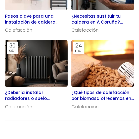
Pasos clave para una
¿Necesitas sustituir tu
instalación de caldera
caldera en A Coruña?
segura y conforme a la
¡Aerosolar Térmica!
Calefacción
Calefacción
normativa
30
24
abr
mar
¿Debería instalar
¿Qué tipos de calefacción
radiadores o suelo
por biomasa ofrecemos en
radiante?
A Coruña?
Calefacción
Calefacción