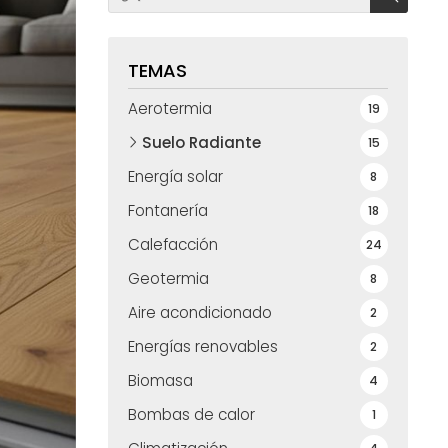
TEMAS
Aerotermia
19
Suelo Radiante
15
Energía solar
8
Fontanería
18
Calefacción
24
Geotermia
8
Aire acondicionado
2
Energías renovables
2
Biomasa
4
Bombas de calor
1