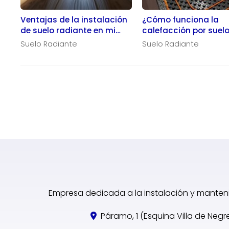
Ventajas de la instalación
¿Cómo funciona la
de suelo radiante en mi
calefacción por suel
hogar
radiante en una vivi
Suelo Radiante
Suelo Radiante
Empresa dedicada a la instalación y manteni
Páramo, 1 (Esquina Villa de Negr