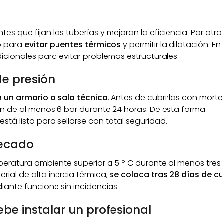
s que fijan las tuberías y mejoran la eficiencia. Por otro
o para
evitar puentes térmicos
y permitir la dilatación. En
icionales para evitar problemas estructurales.
de presión
 un armario o sala técnica
. Antes de cubrirlas con morte
n de al menos 6 bar durante 24 horas. De esta forma
á listo para sellarse con total seguridad.
secado
ratura ambiente superior a 5 º C durante al menos tres d
rial de alta inercia térmica,
se coloca tras 28 días de 
iante funcione sin incidencias.
ebe instalar un profesional