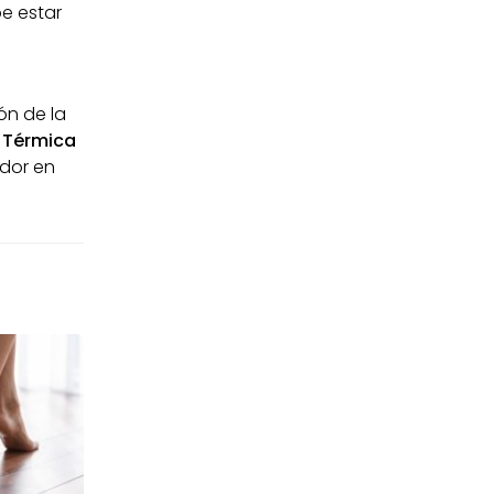
be estar
ón de la
 Térmica
edor en