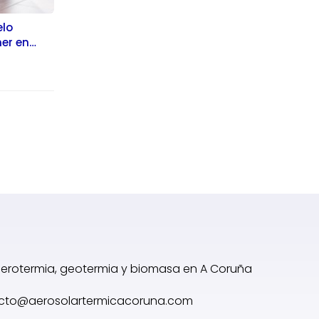
elo
ner en
 aerotermia, geotermia y biomasa en A Coruña
cto@aerosolartermicacoruna.com