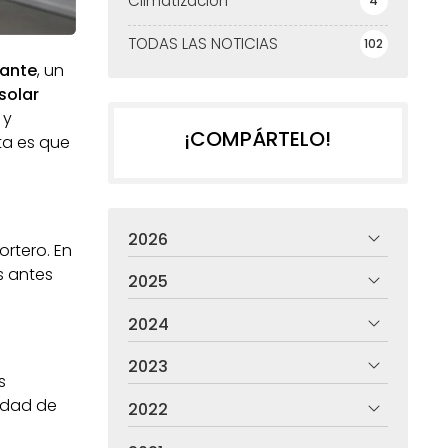
Climatización
4
TODAS LAS NOTICIAS
102
iante
, un
solar
 y
¡COMPÁRTELO!
ta es que
2026
ortero. En
s antes
2025
2024
2023
s
lidad de
2022