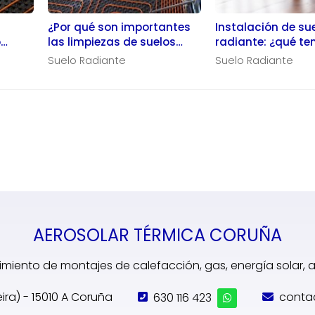
¿Por qué son importantes
Instalación de su
o
las limpiezas de suelos
radiante: ¿qué te
enda?
radiantes?
cuenta?
Suelo Radiante
Suelo Radiante
AEROSOLAR TÉRMICA CORUÑA
miento de montajes de calefacción, gas, energía solar,
eira) - 15010 A Coruña
630 116 423
conta