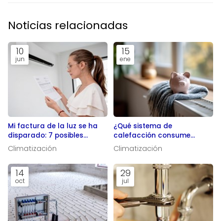
Noticias relacionadas
10
15
jun
ene
Mi factura de la luz se ha
¿Qué sistema de
disparado: 7 posibles
calefacción consume
culpables en tu sistema de
menos?
Climatización
Climatización
climatización
14
29
oct
jul