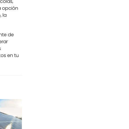
colas,
a opción
 la
ente de
erar
s
tos en tu