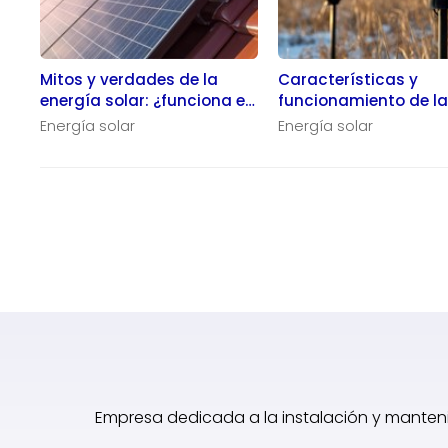
Mitos y verdades de la
Características y
energía solar: ¿funciona en
funcionamiento de l
días nublados? ¿Requiere
energía solar
Energía solar
Energía solar
mucho mantenimiento?
Empresa dedicada a la instalación y manteni