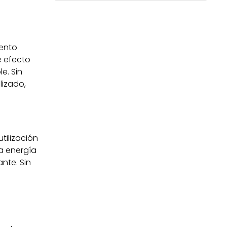
iento
e efecto
e. Sin
lizado,
tilización
La energía
nte. Sin