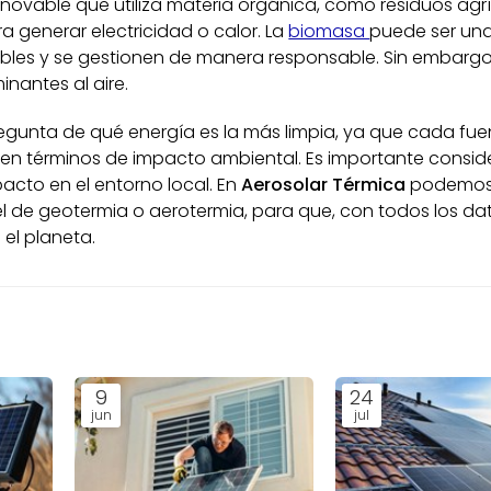
novable que utiliza materia orgánica, como residuos agrí
a generar electricidad o calor. La
biomasa
puede ser un
ables y se gestionen de manera responsable. Sin embargo,
nantes al aire.
pregunta de qué energía es la más limpia, ya que cada fu
 en términos de impacto ambiental. Es importante consid
pacto en el entorno local. En
Aerosolar Térmica
podemo
el de geotermia o aerotermia, para que, con todos los da
el planeta.
9
24
jun
jul