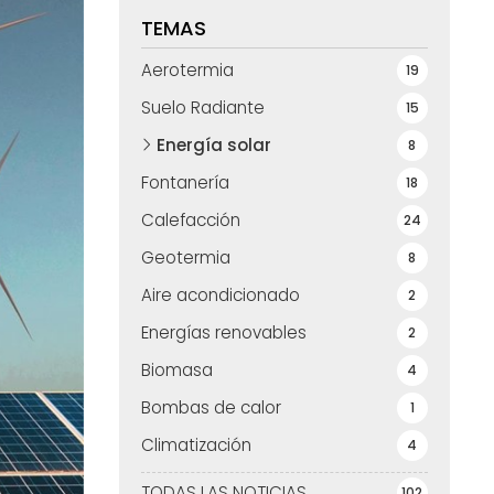
TEMAS
Aerotermia
19
Suelo Radiante
15
Energía solar
8
Fontanería
18
Calefacción
24
Geotermia
8
Aire acondicionado
2
Energías renovables
2
Biomasa
4
Bombas de calor
1
Climatización
4
TODAS LAS NOTICIAS
102