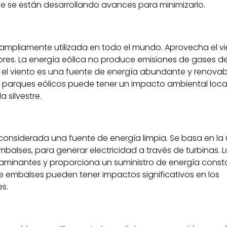
 se están desarrollando avances para minimizarlo.
y ampliamente utilizada en todo el mundo. Aprovecha el v
ores. La energía eólica no produce emisiones de gases d
 el viento es una fuente de energía abundante y renovabl
s parques eólicos puede tener un impacto ambiental loca
 silvestre.
considerada una fuente de energía limpia. Se basa en la u
balses, para generar electricidad a través de turbinas. 
aminantes y proporciona un suministro de energía consta
e embalses pueden tener impactos significativos en los
s.