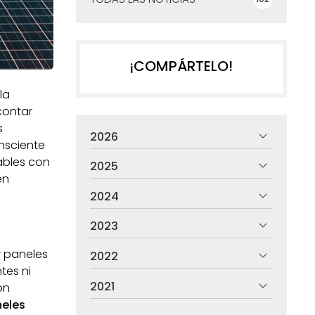
¡COMPÁRTELO!
la
contar
s
2026
nsciente
ables con
2025
en
2024
2023
ar paneles
2022
tes ni
2021
ón
eles