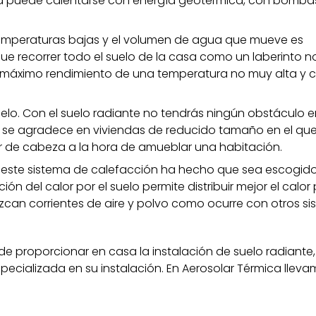
a puede calentarse con energía geotérmica, con bomba
temperaturas bajas y el volumen de agua que mueve es
ue recorrer todo el suelo de la casa como un laberinto n
 máximo rendimiento de una temperatura no muy alta y
elo. Con el suelo radiante no tendrás ningún obstáculo e
 se agradece en viviendas de reducido tamaño en el que
r de cabeza a la hora de amueblar una habitación.
r este sistema de calefacción ha hecho que sea escogid
ón del calor por el suelo permite distribuir mejor el calor
uzcan corrientes de aire y polvo como ocurre con otros s
 proporcionar en casa la instalación de suelo radiante,
cializada en su instalación. En Aerosolar Térmica llev