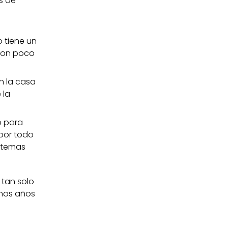
s de
o tiene un
 con poco
n la casa
 la
o para
 por todo
istemas
 tan solo
amos años