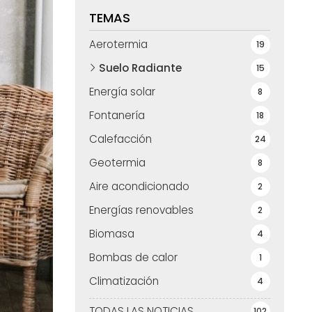
TEMAS
Aerotermia
19
Suelo Radiante
15
Energía solar
8
Fontanería
18
Calefacción
24
Geotermia
8
Aire acondicionado
2
Energías renovables
2
Biomasa
4
Bombas de calor
1
Climatización
4
TODAS LAS NOTICIAS
102