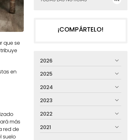
¡COMPÁRTELO!
ar que se
tribuye
2026
stas en
2025
2024
2023
2022
lizado
 hará más
2021
a red de
l suelo