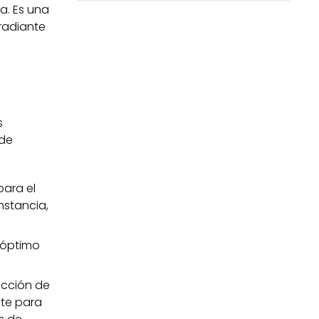
a. Es una
 radiante
s
 de
para el
nstancia,
 óptimo
ucción de
nte para