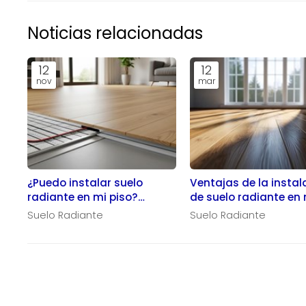
Noticias relacionadas
12
12
nov
mar
¿Puedo instalar suelo
Ventajas de la instal
radiante en mi piso?
de suelo radiante en 
Requisitos y
hogar
Suelo Radiante
Suelo Radiante
consideraciones