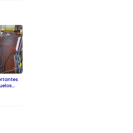
ortantes
suelos