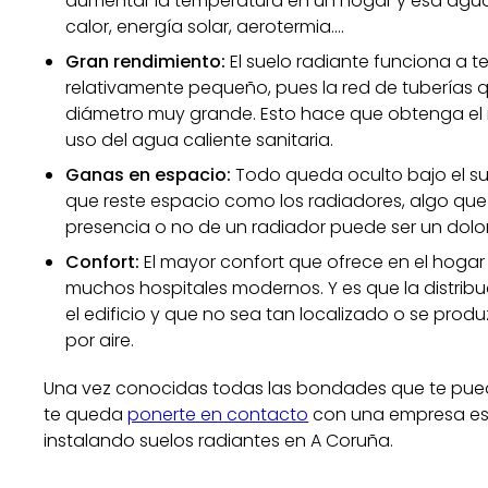
aumentar la temperatura en un hogar y esa agu
calor, energía solar, aerotermia….
Gran rendimiento:
El suelo radiante funciona a 
relativamente pequeño, pues la red de tuberías q
diámetro muy grande. Esto hace que obtenga el
uso del agua caliente sanitaria.
Ganas en espacio:
Todo queda oculto bajo el su
que reste espacio como los radiadores, algo que
presencia o no de un radiador puede ser un dolo
Confort:
El mayor confort que ofrece en el hoga
muchos hospitales modernos. Y es que la distribuci
el edificio y que no sea tan localizado o se prod
por aire.
Una vez conocidas todas las bondades que te puede
te queda
ponerte en contacto
con una empresa espe
instalando suelos radiantes en A Coruña.