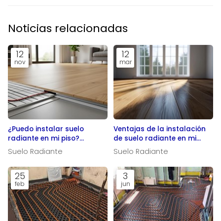
Noticias relacionadas
12
12
nov
mar
¿Puedo instalar suelo
Ventajas de la instalación
radiante en mi piso?
de suelo radiante en mi
Requisitos y
hogar
Suelo Radiante
Suelo Radiante
consideraciones
25
3
feb
jun